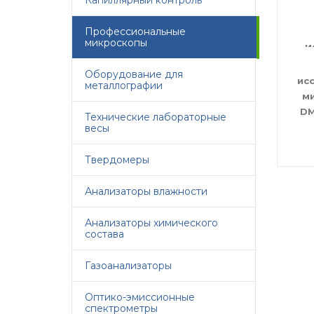
Капиллярный контроль
Профессиональные
микроскопы
Оборудование для
ис
металлографии
м
DM
Технические лабораторные
весы
Твердомеры
Анализаторы влажности
Анализаторы химического
состава
Газоанализаторы
Оптико-эмиссионные
спектрометры