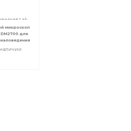
ой микроскоп
a DM2700 для
риаловедения
 наличии