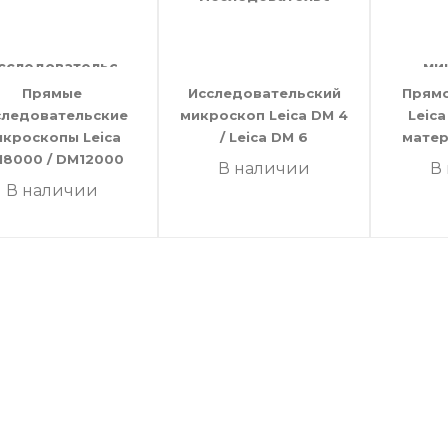
Прямые
Исследовательский
Прям
следовательские
микроскоп Leica DM 4
Leic
икроскопы Leica
/ Leica DM 6
мате
8000 / DM12000
В наличии
В
В наличии