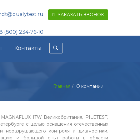
ndt@qualytest.ru
ЗАКАЗАТЬ ЗВОНОК
8 (800) 234-76-10
ы
Контакты
Главная
О компании
 MAGNAFLUX ITW Великобритания, PILETEST,
Петербурге с целью оснащения отечественных
и неразрушающего контроля и диагностики.
икацию и большой опыт работы в области