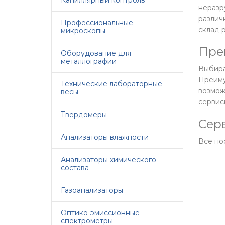
Капиллярный контроль
неразр
различ
Профессиональные
склад 
микроскопы
Пре
Оборудование для
металлографии
Выбира
Преиму
Технические лабораторные
возмо
весы
сервис
Твердомеры
Сер
Анализаторы влажности
Все по
Анализаторы химического
состава
Газоанализаторы
Оптико-эмиссионные
спектрометры