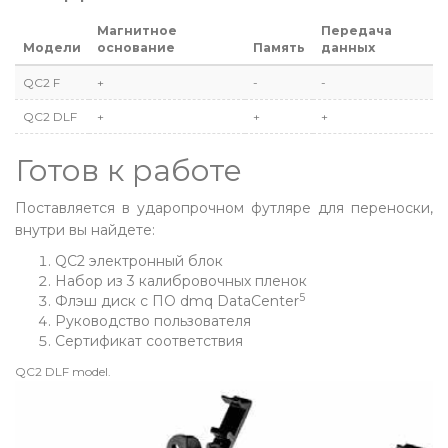
Магнитное
Передача
Модели
основание
Память
данных
QC2 F
+
-
-
QC2 DLF
+
+
+
Готов к работе
Поставляется в ударопрочном футляре для переноски,
внутри вы найдете:
QC2 электронный блок
Набор из 3 калибровочных пленок
5
Флэш диск с ПО dmq DataCenter
Руководство пользователя
Сертификат соответствия
QC2 DLF model.