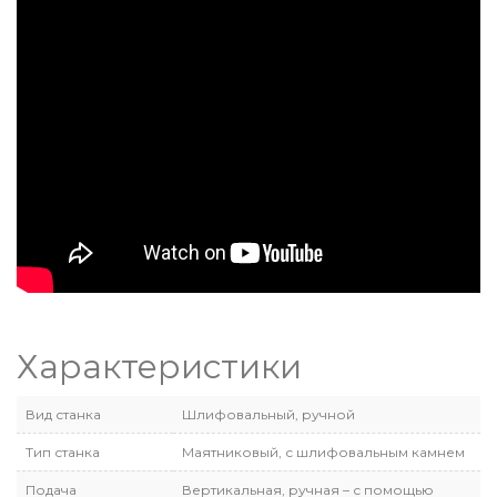
Характеристики
Вид станка
Шлифовальный, ручной
Тип станка
Маятниковый, с шлифовальным камнем
Подача
Вертикальная, ручная – с помощью