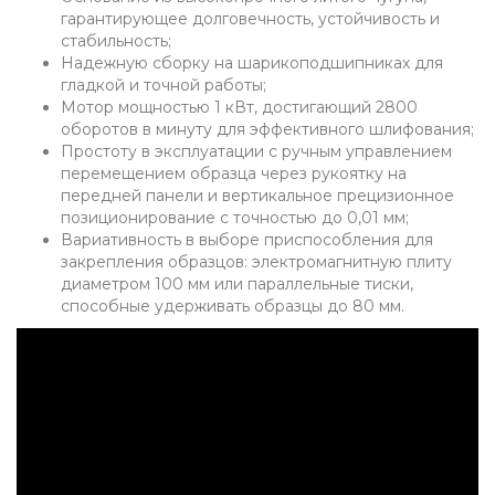
гарантирующее долговечность, устойчивость и
стабильность;
Надежную сборку на шарикоподшипниках для
гладкой и точной работы;
Мотор мощностью 1 кВт, достигающий 2800
оборотов в минуту для эффективного шлифования;
Простоту в эксплуатации с ручным управлением
перемещением образца через рукоятку на
передней панели и вертикальное прецизионное
позиционирование с точностью до 0,01 мм;
Вариативность в выборе приспособления для
закрепления образцов: электромагнитную плиту
диаметром 100 мм или параллельные тиски,
способные удерживать образцы до 80 мм.