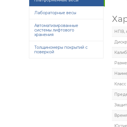
платформенные весы
Лабораторные весы
Ха
Автоматизированные
системы лифтового
НПВ, 
хранения
Дискр
Толщиномеры покрытий с
поверкой
Калиб
Разме
Наиме
Класс
Преде
Защита
Время
Юстир