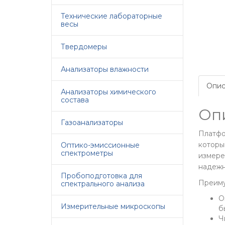
Технические лабораторные
весы
Твердомеры
Анализаторы влажности
Опис
Анализаторы химического
состава
Оп
Газоанализаторы
Платфо
которы
Оптико-эмиссионные
спектрометры
измере
надежн
Пробоподготовка для
Преиму
спектрального анализа
О
Измерительные микроскопы
б
Ч