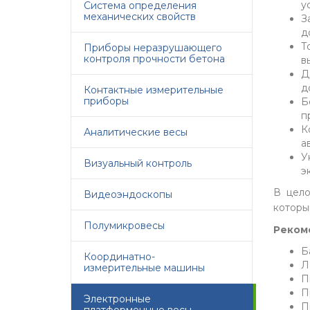
у
Система определения
механических свойств
З
д
Т
Приборы неразрушающего
контроля прочности бетона
в
Д
д
Контактные измерительные
приборы
Б
п
К
Аналитические весы
а
У
Визуальный контроль
э
В цело
Видеоэндоскопы
которы
Полумикровесы
Реком
Б
Координатно-
Л
измерительные машины
П
П
Электронные
П