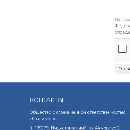
Нажима
Федера
опреде
КОНТАКТЫ
Общество с ограниченной ответственностью
«Квалитест»
195279
,
Индустриальный пр. 44 корпус 2