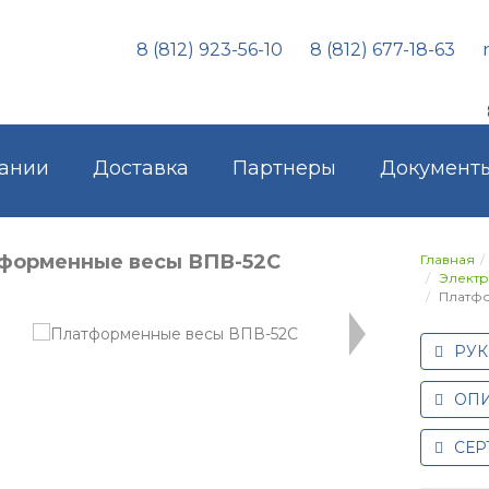
8 (812) 923-56-10
8 (812) 677-18-63
ании
Доставка
Партнеры
Документ
форменные весы ВПВ-52С
Главная
Элект
Платф
РУК
ОПИ
СЕР