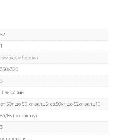
52
1
самокалибровка
350х320
5
II высокий
от 50г до 50 кг вкл.±5; св.50кг до 52кг вкл.±10;
54/65 (по заказу)
3
встроенная