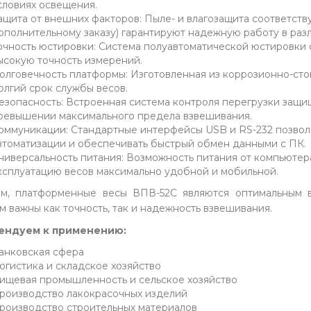
словиях освещения.
ащита от внешних факторов: Пыле- и влагозащита соответству
ополнительному заказу) гарантируют надежную работу в разл
очность юстировки: Система полуавтоматической юстировки
ысокую точность измерений.
олговечность платформы: Изготовленная из коррозионно-сто
олгий срок службы весов.
езопасность: Встроенная система контроля перегрузки защи
ревышении максимального предела взвешивания.
оммуникации: Стандартные интерфейсы USB и RS-232 позволя
втоматизации и обеспечивать быстрый обмен данными с ПК.
ниверсальность питания: Возможность питания от компьютер
ксплуатацию весов максимально удобной и мобильной.
м, платформенные весы ВПВ-52С являются оптимальным 
м важны как точность, так и надежность взвешивания.
ендуем к применению:
анковская сфера
огистика и складское хозяйство
ищевая промышленность и сельское хозяйство
роизводство лакокрасочных изделий
роизводство строительных материалов