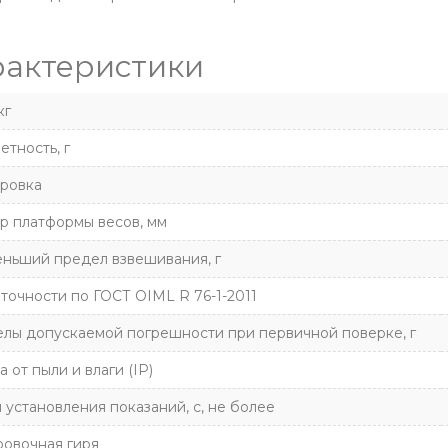
рактеристики
кг
етность, г
ровка
р платформы весов, мм
ньший предел взвешивания, г
 точности по ГОСТ OIML R 76-1-2011
лы допускаемой погрешности при первичной поверке, г
 от пыли и влаги (IP)
 установления показаний, с, не более
овочная гиря