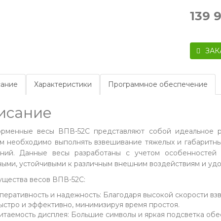
139 
ЗАК
ание
Характеристики
Программное обеспечение
исание
рменные весы ВПВ-52С представляют собой идеальное р
м необходимо выполнять взвешивание тяжелых и габаритных
ний. Данные весы разработаны с учетом особенностей 
ыми, устойчивыми к различным внешним воздействиям и удо
щества весов ВПВ-52С:
перативность и надежность: Благодаря высокой скорости вз
ыстро и эффективно, минимизируя время простоя.
итаемость дисплея: Большие символы и яркая подсветка об