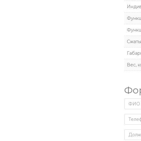
Индив
Функц
Функц
Сжаты
Габар
Вес, к
Фо