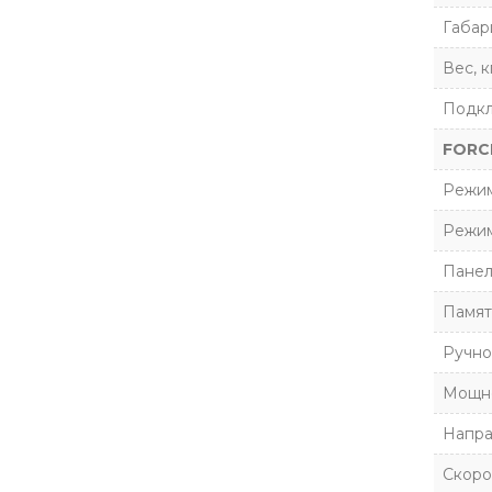
Габар
Вес, к
Подк
FORC
Режим
Режим
Панел
Памят
Ручно
Мощн
Напра
Скоро