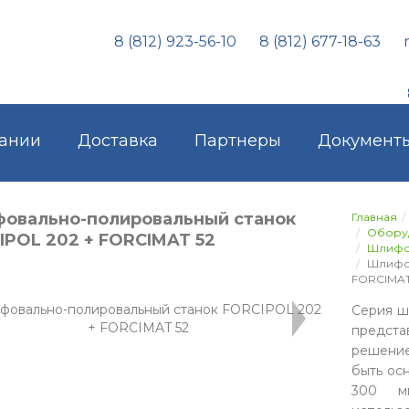
8 (812) 923-56-10
8 (812) 677-18-63
ании
Доставка
Партнеры
Документ
овально-полировальный станок
Главная
Обору
IPOL 202 + FORCIMAT 52
Шлифо
Шлифов
FORCIMAT
Серия ш
предст
решение
быть ос
300 м