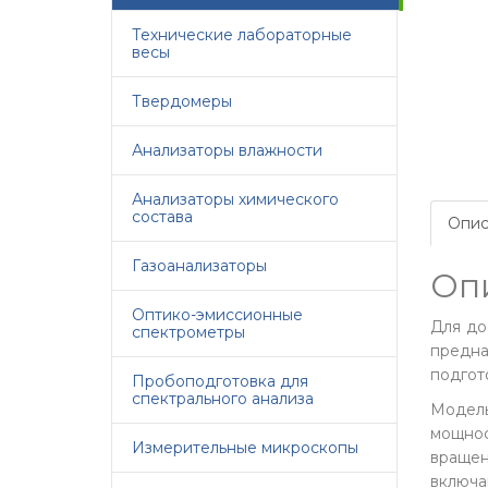
Технические лабораторные
весы
Твердомеры
Анализаторы влажности
Анализаторы химического
состава
Опис
Газоанализаторы
Оп
Оптико-эмиссионные
Для до
спектрометры
предна
подгот
Пробоподготовка для
спектрального анализа
Модель
мощнос
Измерительные микроскопы
вращен
включа