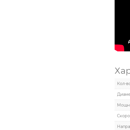
Ха
Кол-в
Диаме
Мощно
Скоро
Напра