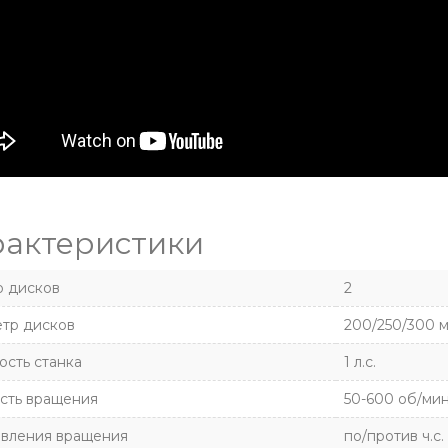
рактеристики
о дисков
2
тр дисков
200/250/300 
сть станка
1 л.с.
сть вращения
50-600 об/ми
вления вращения
по/против ч.с.