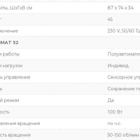
иты, ШxГxВ см
87 x 74 x 34
г
45
лючение
230 V, 50/60 Гц
IMAT 52
 работы
Полуавтомати
 нагрузок
Индивид.
ь управления
Сенсорное уп
ь
Сохранение п
й режим
Да
ость
100 Вт
вления вращения
по ч.с.
сть вращения
50-150 об/мин