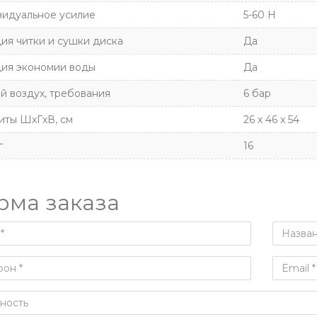
идуальное усилие
5-60 H
ия читки и сушки диска
Да
ия экономии воды
Да
й воздух, требования
6 бар
иты ШxГxВ, см
26 x 46 x 54
г
16
рма заказа