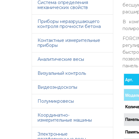
Система определения
бесшум
механических свойств
расшир
Приборы неразрушающего
В комп
контроля прочности бетона
полиро
FORCIM
Контактные измерительные
приборы
регули
быстро
позвол
Аналитические весы
панель
Визуальный контроль
Видеоэндоскопы
Полумикровесы
Координатно-
измерительные машины
Электронные