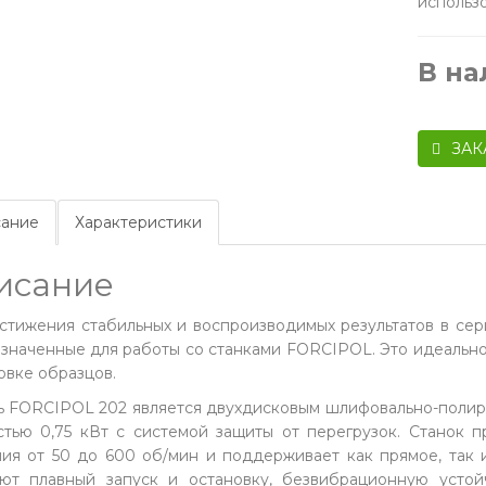
использ
В н
ЗАК
ание
Характеристики
исание
стижения стабильных и воспроизводимых результатов в се
значенные для работы со станками FORCIPOL. Это идеальное
овке образцов.
 FORCIPOL 202 является двухдисковым шлифовально-полир
тью 0,75 кВт с системой защиты от перегрузок. Станок п
ия от 50 до 600 об/мин и поддерживает как прямое, так
ют плавный запуск и остановку, безвибрационную усто