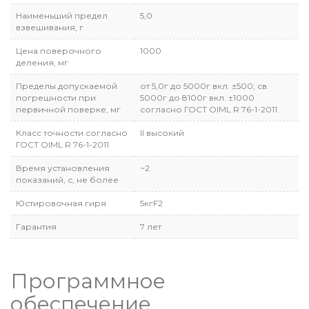
Наименьший предел
5,0
взвешивания, г
Цена поверочного
1000
деления, мг
Пределы допускаемой
от 5,0г до 5000г вкл. ±500; св.
погрешности при
5000г до 8100г вкл. ±1000
первичной поверке, мг
согласно ГОСТ OIML R 76-1-2011
Класс точности согласно
II высокий
ГОСТ OIML R 76-1-2011
Время установления
~2
показаний, с, не более
Юстировочная гиря
5кгF2
Гарантия
7 лет
Программное
обеспечение