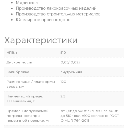
Медицина
Производство лакокрасочных изделий
Производство строительных материалов
Ювелирное производство
Характеристики
НПВ, г
510
Дискретность, г
0,05/(0,02)
Калибровка
внутренняя
Размер чаши / платформы
120
весов, мм
Наименьший предел
2,5
взвешивания, г
Пределы допускаемой
от 2,5г до 500г вкл. ±50; св. 500г
погрешности при
до 510г вкл. ±100 согласно ГОСТ
первичной поверке, мг
OIML R 76-1-2011