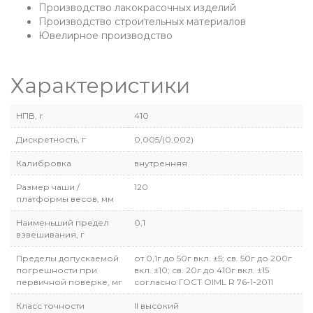
Производство лакокрасочных изделий
Производство строительных материалов
Ювелирное производство
Характеристики
НПВ, г
410
Дискретность, г
0,005/(0,002)
Калибровка
внутренняя
Размер чаши /
120
платформы весов, мм
Наименьший предел
0,1
взвешивания, г
Пределы допускаемой
от 0,1г до 50г вкл. ±5; св. 50г до 200г
погрешности при
вкл. ±10; св. 20г до 410г вкл. ±15
первичной поверке, мг
согласно ГОСТ OIML R 76-1-2011
Класс точности
II высокий