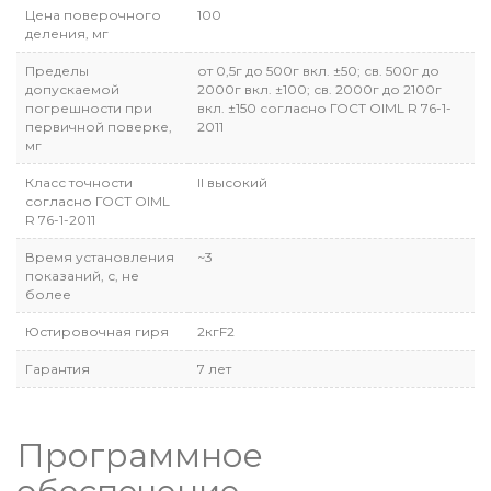
Цена поверочного
100
деления, мг
Пределы
от 0,5г до 500г вкл. ±50; св. 500г до
допускаемой
2000г вкл. ±100; св. 2000г до 2100г
погрешности при
вкл. ±150 согласно ГОСТ OIML R 76-1-
первичной поверке,
2011
мг
Класс точности
II высокий
согласно ГОСТ OIML
R 76-1-2011
Время установления
~3
показаний, с, не
более
Юстировочная гиря
2кгF2
Гарантия
7 лет
Программное