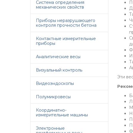
Система определения
П
механических свойств
Д
Т
Ч
Приборы неразрушающего
контроля прочности бетона
С
п
С
Контактные измерительные
приборы
д
Ф
И
Аналитические весы
Т
А
Визуальный контроль
Эти ве
Видеоэндоскопы
Реком
Б
Полумикровесы
Л
М
Координатно-
Н
измерительные машины
П
П
Электронные
Ф