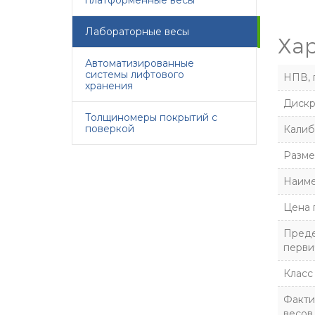
платформенные весы
Лабораторные весы
Ха
Автоматизированные
системы лифтового
НПВ, 
хранения
Дискр
Толщиномеры покрытий с
поверкой
Калиб
Разме
Наиме
Цена 
Преде
перви
Класс
Факти
весов,