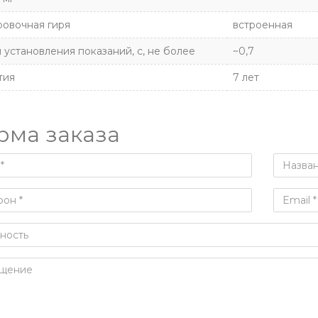
овочная гиря
встроенная
 установления показаний, с, не более
~0,7
тия
7 лет
рма заказа