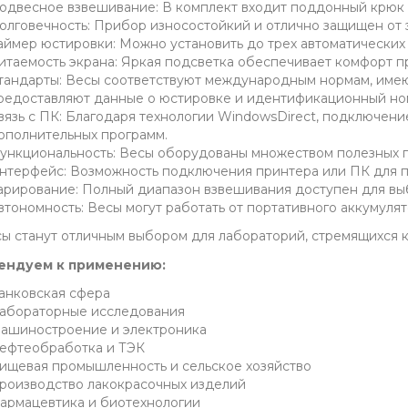
одвесное взвешивание: В комплект входит поддонный крюк 
олговечность: Прибор износостойкий и отлично защищен от 
аймер юстировки: Можно установить до трех автоматических 
итаемость экрана: Яркая подсветка обеспечивает комфорт п
тандарты: Весы соответствуют международным нормам, имею
редоставляют данные о юстировке и идентификационный но
вязь с ПК: Благодаря технологии WindowsDirect, подключени
ополнительных программ.
ункциональность: Весы оборудованы множеством полезных 
нтерфейс: Возможность подключения принтера или ПК для п
арирование: Полный диапазон взвешивания доступен для вы
втономность: Весы могут работать от портативного аккумулят
сы станут отличным выбором для лабораторий, стремящихся 
ендуем к применению:
анковская сфера
абораторные исследования
ашиностроение и электроника
ефтеобработка и ТЭК
ищевая промышленность и сельское хозяйство
роизводство лакокрасочных изделий
армацевтика и биотехнологии