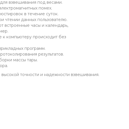
для взвешивания под весами.
электромагнитных помех.
юстировок в течение суток.
ри чтении данных пользователю.
т встроенные часы и календарь,
мер.
е к компьютеру происходит без
прикладных программ.
ротоколирования результатов.
борки массы тары.
ора.
к высокой точности и надежности взвешивания.