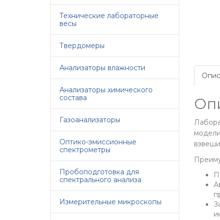
Технические лабораторные
весы
Твердомеры
Анализаторы влажности
Опис
Анализаторы химического
состава
Оп
Газоанализаторы
Лабора
модели
Оптико-эмиссионные
взвеши
спектрометры
Преиму
Пробоподготовка для
П
спектрального анализа
А
п
Измерительные микроскопы
З
и