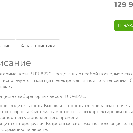
129 
ЗАК
ание
Характеристики
исание
торные весы ВЛЭ-822С представляют собой последнее слово
 используется принцип электромагнитной компенсации, б
вания.
щества лабораторных весов ВЛЭ-822С:
роизводительность: Высокая скорость взвешивания в сочета
втоюстировка: Система самостоятельной корректировки пок
рошествии установленного времени.
ащита от перегрузки: Встроенная система, позволяющая конт
нформацию на экране.