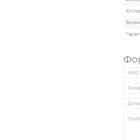
Юстир
Время
Гаран
Фо