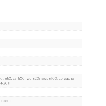
кл. ±50; св. 500г до 820г вкл. ±100; согласно
1-2011
апазоне