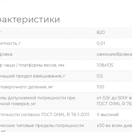
рактеристики
г
820
етность, г
0,01
ровка
самокалибровка
р чаши / платформы весов, мм
108х105
ньший предел взвешивания, г
0,5
поверочного деления, мг
100
лы допускаемой погрешности при
от 0,5г до 500г в
чной поверке, мг
ГОСТ OIML R 76-
 точности согласно ГОСТ OIML R 76-1-2011
II высокий
ческие типовые пределы погрешности
±30 во всем ди
 мг