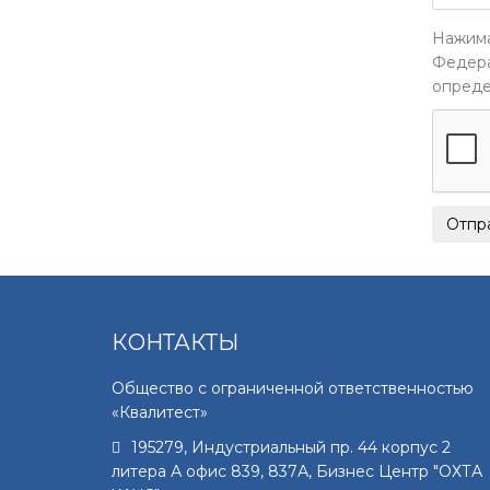
Нажима
Федера
опреде
КОНТАКТЫ
Общество с ограниченной ответственностью
«Квалитест»
195279
,
Индустриальный пр. 44 корпус 2
литера А офис 839, 837А, Бизнес Центр "ОХТА