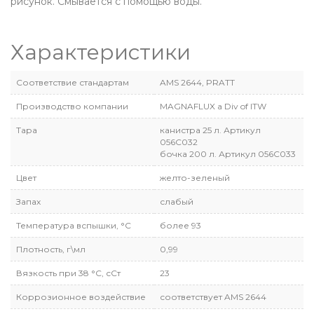
рисунок. Смывается с помощью воды.
Характеристики
Соответствие стандартам
AMS 2644, PRATT
Производство компании
MAGNAFLUX a Div of ITW
Тара
канистра 25 л. Артикул
056С032
бочка 200 л. Артикул 056С033
Цвет
желто-зеленый
Запах
слабый
Температура вспышки, °С
более 93
Плотность, г\мл
0,99
Вязкость при 38 °С, сСт
23
Коррозионное воздействие
соответствует AMS 2644