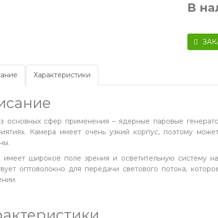
В н
ЗАК
ание
Характеристики
исание
з основных сфер применения – ядерные паровые генерат
иятиях. Камера имеет очень узкий корпус, поэтому може
ны.
 имеет широкое поле зрения и осветительную систему на
твует оптоволокно для передачи светового потока, котор
нии.
рактеристики