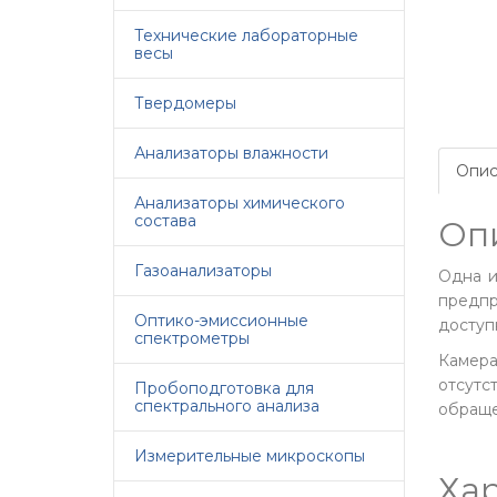
Технические лабораторные
весы
Твердомеры
Анализаторы влажности
Опис
Анализаторы химического
состава
Оп
Газоанализаторы
Одна и
предпр
Оптико-эмиссионные
доступ
спектрометры
Камера
отсутс
Пробоподготовка для
спектрального анализа
обраще
Измерительные микроскопы
Ха