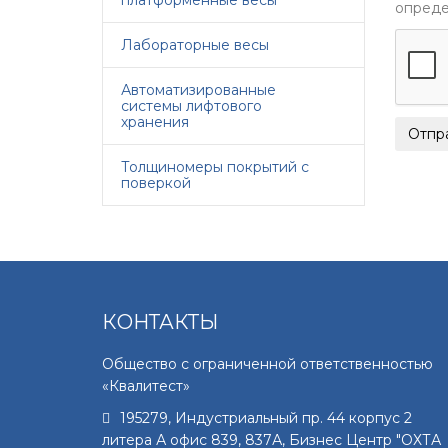
платформенные весы
опреде
Лабораторные весы
Автоматизированные
системы лифтового
хранения
Толщиномеры покрытий с
поверкой
КОНТАКТЫ
Общество с ограниченной ответственностью
«Квалитест»
195279
,
Индустриальный пр. 44 корпус 2
литера А офис 839, 837А, Бизнес Центр "ОХТА