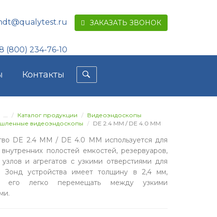
ndt@qualytest.ru
ЗАКАЗАТЬ ЗВОНОК
8 (800) 234-76-10
ы
Контакты
...
Каталог продукции
Видеоэндоскопы
шленные видеоэндоскопы
DE 2.4 ММ / DE 4.0 ММ
тво DE 2.4 ММ / DE 4.0 ММ используется для
 внутренних полостей емкостей, резервуаров,
 узлов и агрегатов с узкими отверстиями для
. Зонд устройства имеет толщину в 2,4 мм,
у его легко перемещать между узкими
ми.