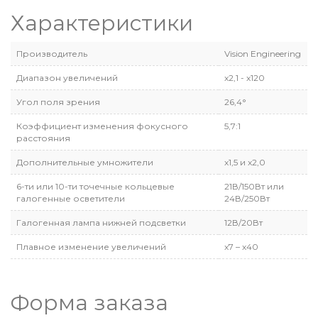
Характеристики
Производитель
Vision Engineering
Диапазон увеличений
x2,1 - x120
Угол поля зрения
26,4°
Коэффициент изменения фокусного
5,7:1
расстояния
Дополнительные умножители
x1,5 и x2,0
6-ти или 10-ти точечные кольцевые
21В/150Вт или
галогенные осветители
24В/250Вт
Галогенная лампа нижней подсветки
12В/20Вт
Плавное изменение увеличений
x7 – x40
Форма заказа