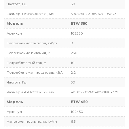
Частота, Гц
50
Размеры AxBxCxDxExF, мм
390x250x130x390x1105x173
Модель
ETW 350
Артикул
102350
Напряженность поля, kA\m
8
Напряжение питания, В
230
Потребляемый ток, А
10
Потребляемая мощность, кВА
2,2
Частота, Гц
50
Размеры AxBxCxDxExF, мм
480x350x260x475x1190x339
Модель
ETW 450
Артикул
102450
Напряженность поля, kA\m
6,5