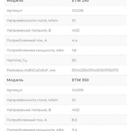
Модель
ETW 250
Артикул
102255
Напряженность поля, kA\m
10
Напряжение питания, В
400
Потребляемый ток, А
4,4
Потребляемая мощность, кВА
1,8
Частота, Гц
50
Размеры AxBxCxDxExF, мм
390x250x130x390x1105x173
Модель
ETW 350
Артикул
102355
Напряженность поля, kA\m
10
Напряжение питания, В
400
Потребляемый ток, А
8,5
Потребляемая мощность, кВА
3,4