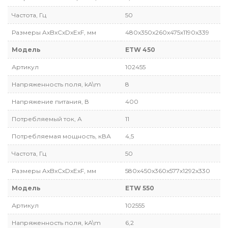
Частота, Гц
50
Размеры AxBxCxDxExF, мм
480x350x260x475x1190x339
Модель
ETW 450
Артикул
102455
Напряженность поля, kA\m
8
Напряжение питания, В
400
Потребляемый ток, А
11
Потребляемая мощность, кВА
4,5
Частота, Гц
50
Размеры AxBxCxDxExF, мм
580x450x360x577x1292x330
Модель
ETW 550
Артикул
102555
Напряженность поля, kA\m
6,2