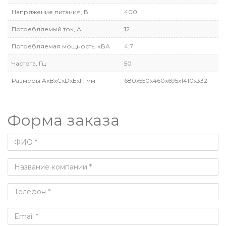
Напряжение питания, В
400
Потребляемый ток, А
12
Потребляемая мощность, кВА
4,7
Частота, Гц
50
Размеры AxBxCxDxExF, мм
680x550x460x695x1410x332
Форма заказа