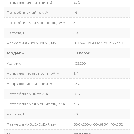
Напряжение питания, В
230
Потребляемый ток, А
14
Потребляемая мощность, кВА
3,1
Частота, Гц
50
Размеры AxBxCxDxExF, мм
580x450x360x557x1292x330
Модель
ETW 550
Артикул
102550
Напряженность поля, kA\m
5,4
Напряжение питания, В
230
Потребляемый ток, А
16,5
Потребляемая мощность, кВА
3,6
Частота, Гц
50
Размеры AxBxCxDxExF, мм
680x550x460x695x1410x332