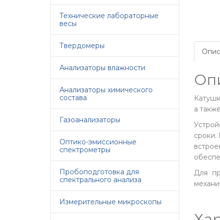
Технические лабораторные
весы
Твердомеры
Опис
Анализаторы влажности
Оп
Анализаторы химического
состава
Катушк
а такж
Газоанализаторы
Устрой
сроки.
Оптико-эмиссионные
встрое
спектрометры
обеспе
Пробоподготовка для
Для пр
спектрального анализа
механи
Измерительные микроскопы
Ха