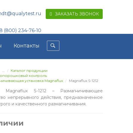
ndt@qualytest.ru
ЗАКАЗАТЬ ЗВОНОК
8 (800) 234-76-10
ы
Контакты
...
Каталог продукции
топорошковый контроль
ничивающая установка Magnaflux
Magnaflux S-1212
а Magnaflux S-1212 – Размагничивающее
тво непрерывного действия, предназначенное
трого и качественного размагничивания.
аличии