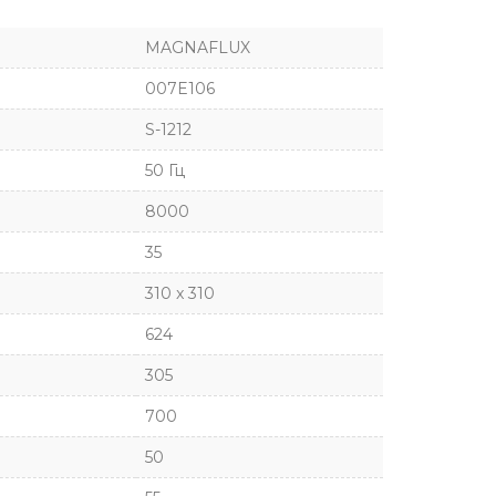
MAGNAFLUX
007E106
S-1212
50 Гц
8000
35
310 x 310
624
305
700
50