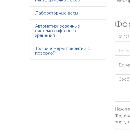
платформенные весы
Вес бр
Лабораторные весы
Фо
Автоматизированные
системы лифтового
хранения
Толщиномеры покрытий с
поверкой
Нажима
Федера
опреде