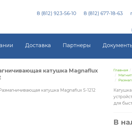
8 (812) 923-56-10
8 (812) 677-18-63
ании
Доставка
Партнеры
Документ
агничивающая катушка Magnaflux
Главная
Магни
2
Размаг
Катушк
устройс
для быс
В н