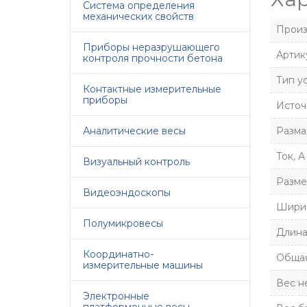
Система определения
механических свойств
Произ
Приборы неразрушающего
Артик
контроля прочности бетона
Тип у
Контактные измерительные
приборы
Источ
Аналитические весы
Разма
Ток, А
Визуальный контроль
Разме
Видеоэндоскопы
Ширин
Полумикровесы
Длина
Координатно-
Общая
измерительные машины
Вес не
Электронные