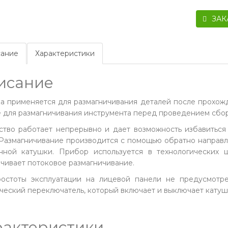
ЗАК
ание
Характеристики
исание
а применяется для размагничивания деталей после прохож
е для размагничивания инструмента перед проведением сбо
ство работает непрерывно и дает возможность избавиться
 Размагничивание производится с помощью обратно направ
нной катушки. Прибор используется в технологических 
чивает потоковое размагничивание.
остоты эксплуатации на лицевой панели не предусмотр
ческий переключатель, который включает и выключает катуш
рактеристики