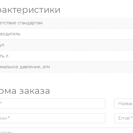
рактеристики
етствие стандартам
водитель
ул
ь, л
мальное давление, атм
рма заказа