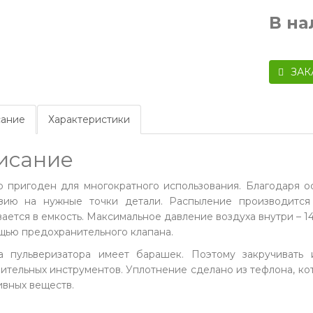
В н
ЗАК
ание
Характеристики
исание
 пригоден для многократного использования. Благодаря 
зию на нужные точки детали. Распыление производится
вается в емкость. Максимальное давление воздуха внутри – 
щью предохранительного клапана.
 пульверизатора имеет барашек. Поэтому закручивать 
ительных инструментов. Уплотнение сделано из тефлона, к
ивных веществ.