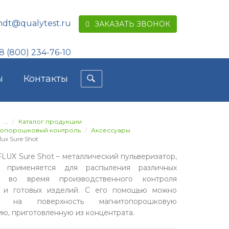
ndt@qualytest.ru
ЗАКАЗАТЬ ЗВОНОК
8 (800) 234-76-10
ы
Контакты
...
Каталог продукции
топорошковый контроль
Аксессуары
ux Sure Shot
UX Sure Shot – металлический пульверизатор,
й применяется для распыления различных
в во время производственного контроля
 и готовых изделий. С его помощью можно
и на поверхность магнитопорошковую
ию, приготовленную из концентрата.