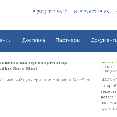
8 (812) 923-56-10
8 (812) 677-18-63
ании
Доставка
Партнеры
Документ
ллический пульверизатор
Главная
Магни
flux Sure Shot
Magnafl
MAGNAFL
которы
вещест
деталей
нанест
суспенз