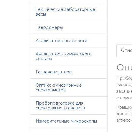
Технические лабораторные
весы
Твердомеры
Анализаторы влажности
Опис
Анализаторы химического
состава
Оп
Газоанализаторы
Прибор
суспен
Оптико-эмиссионные
спектрометры
закачи
с помо
Пробоподготовка для
Крышка
спектрального анализа
дополн
агресс
Измерительные микроскопы