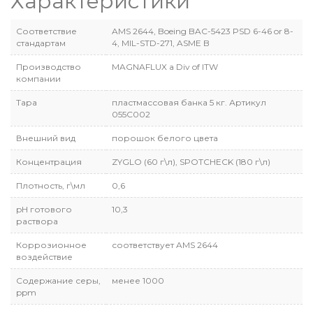
Характеристики
Соответствие
AMS 2644, Boeing BAC-5423 PSD 6-46 or 8-
стандартам
4, MIL-STD-271, ASME B
Производство
MAGNAFLUX a Div of ITW
компании
Тара
пластмассовая банка 5 кг. Артикул
055С002
Внешний вид
порошок белого цвета
Концентрация
ZYGLO (60 г\л), SPOTCHECK (180 г\л)
Плотность, г\мл
0,6
pH готового
10,3
раствора
Коррозионное
соответствует AMS 2644
воздействие
Содержание серы,
менее 1000
ppm