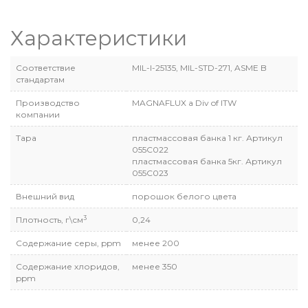
Характеристики
Соответствие
MIL-I-25135, MIL-STD-271, ASME B
стандартам
Производство
MAGNAFLUX a Div of ITW
компании
Тара
пластмассовая банка 1 кг. Артикул
055С022
пластмассовая банка 5кг. Артикул
055С023
Внешний вид
порошок белого цвета
3
Плотность, г\см
0,24
Содержание серы, ppm
менее 200
Содержание хлоридов,
менее 350
ppm